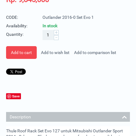
CODE:
Outlander 2016-0 Set Evo 1
Availability:
In stock
+
Quantity:
−
Add to cart
Add to wish list
Add to comparison list
Save
Description
Thule Roof Rack Set Evo 127 untuk Mitsubishi Outlander Sport