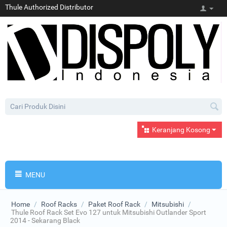
Thule Authorized Distributor
Keranjang Kosong
MENU
Home
/
Roof Racks
/
Paket Roof Rack
/
Mitsubishi
/
Thule Roof Rack Set Evo 127 untuk Mitsubishi Outlander Sport
2014 - Sekarang Black