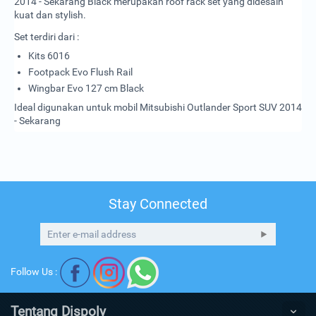
2014 - Sekarang Black merupakan roof rack set yang didesain
kuat dan stylish.
Set terdiri dari :
Kits 6016
Footpack Evo Flush Rail
Wingbar Evo 127 cm Black
Ideal digunakan untuk
mobil
Mitsubishi Outlander Sport SUV 2014
- Sekarang
Stay Connected
Follow Us :
Tentang Dispoly