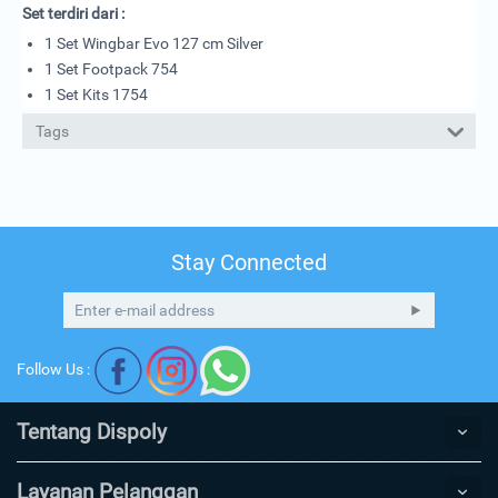
Set terdiri dari :
1 Set Wingbar Evo 127 cm Silver
1 Set Footpack 754
1 Set Kits 1754
Tags
Stay Connected
Follow Us :
Tentang Dispoly
Layanan Pelanggan