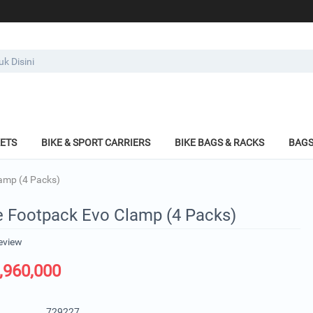
KETS
BIKE & SPORT CARRIERS
BIKE BAGS & RACKS
BAGS
amp (4 Packs)
e Footpack Evo Clamp (4 Packs)
review
,960,000
729227