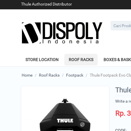
Thule Authorized Distributor
STORE LOCATION
ROOF RACKS
BOXES & BAS
Home
/
Roof Racks
/
Footpack
/
Thule Footpack Evo Cl
Thul
Write a 
Rp.
3
CODE: