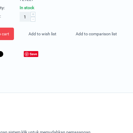
ty:
In stock
+
:
−
 cart
Add to wish list
Add to comparison list
Save
engan sistem klik untuk memudahkan pemasangan.