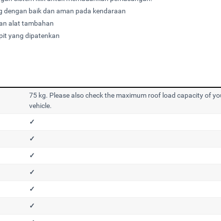
ang dengan baik dan aman pada kendaraan
an alat tambahan
pit yang dipatenkan
75 kg. Please also check the maximum roof load capacity of yo
vehicle.
✓
✓
✓
✓
✓
✓