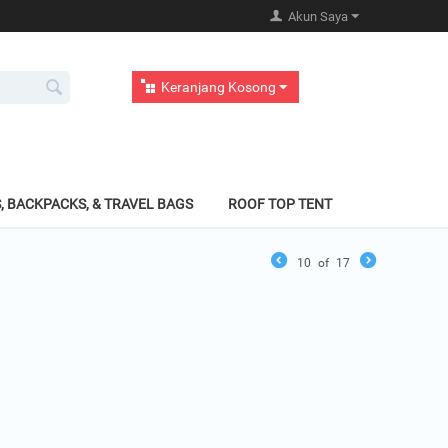
Akun Saya
Keranjang Kosong
, BACKPACKS, & TRAVEL BAGS
ROOF TOP TENT
10
of
17