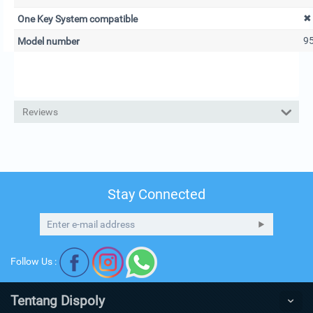
✖
One Key System compatible
9
Model number
Reviews
Stay Connected
Follow Us :
Tentang Dispoly