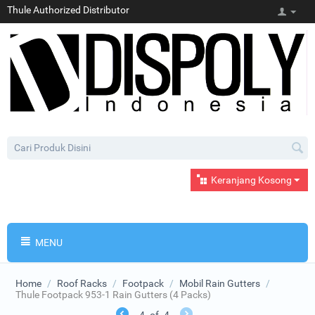
Thule Authorized Distributor
Keranjang Kosong
MENU
Home
/
Roof Racks
/
Footpack
/
Mobil Rain Gutters
/
Thule Footpack 953-1 Rain Gutters (4 Packs)
4
of
4