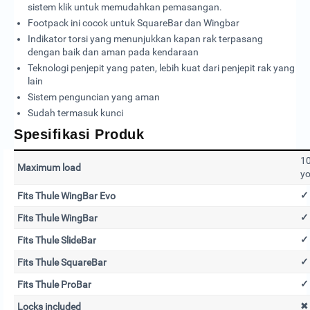
sistem klik untuk memudahkan pemasangan.
Footpack ini cocok untuk SquareBar dan Wingbar
Indikator torsi yang menunjukkan kapan rak terpasang
dengan baik dan aman pada kendaraan
Teknologi penjepit yang paten, lebih kuat dari penjepit rak yang
lain
Sistem penguncian yang aman
Sudah termasuk kunci
Spesifikasi Produk
10
Maximum load
yo
✓
Fits Thule WingBar Evo
✓
Fits Thule WingBar
✓
Fits Thule SlideBar
✓
Fits Thule SquareBar
✓
Fits Thule ProBar
✖
Locks included